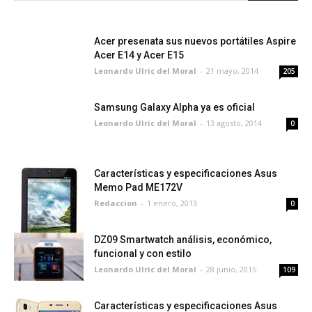
Acer presenata sus nuevos portátiles Aspire
Acer E14 y Acer E15
Leonardo Ulric del Moral
-
21 mayo, 2014
205
Samsung Galaxy Alpha ya es oficial
Leonardo Ulric del Moral
-
13 agosto, 2014
0
Características y especificaciones Asus
Memo Pad ME172V
Redaccion
-
1 enero, 2013
0
DZ09 Smartwatch análisis, económico,
funcional y con estilo
Leonardo Ulric del Moral
-
28 junio, 2015
109
Características y especificaciones Asus