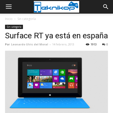
Inicio
Sin categoría
Sin categoría
Surface RT ya está en españa
Por
Leonardo Ulric del Moral
-
14 febrero, 2013
1913
0