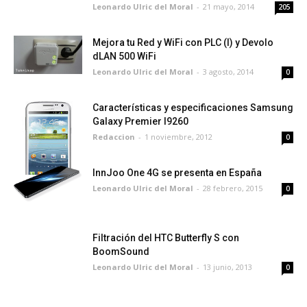
Leonardo Ulric del Moral
-
21 mayo, 2014
205
Mejora tu Red y WiFi con PLC (I) y Devolo
dLAN 500 WiFi
Leonardo Ulric del Moral
-
3 agosto, 2014
0
Características y especificaciones Samsung
Galaxy Premier I9260
Redaccion
-
1 noviembre, 2012
0
InnJoo One 4G se presenta en España
Leonardo Ulric del Moral
-
28 febrero, 2015
0
Filtración del HTC Butterfly S con
BoomSound
Leonardo Ulric del Moral
-
13 junio, 2013
0