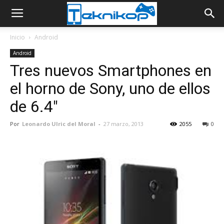
Inicio
Android
Android
Tres nuevos Smartphones en
el horno de Sony, uno de ellos
de 6.4"
Por
Leonardo Ulric del Moral
-
27 marzo, 2013
2055
0