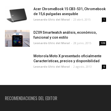
Acer ChromeBook 15 CB3-531, Chromebook
de 15,6 pulgadas asequible
Leonardo Ulric del Moral
-
23 abril, 2015
1
DZ09 Smartwatch análisis, económico,
funcional y con estilo
Leonardo Ulric del Moral
-
28 junio, 2015
109
Motorola Moto X presentado oficialmente
Características, precios y disponibilidad
Leonardo Ulric del Moral
-
2 agosto, 2013
0
RECOMENDACIONES DEL EDITOR