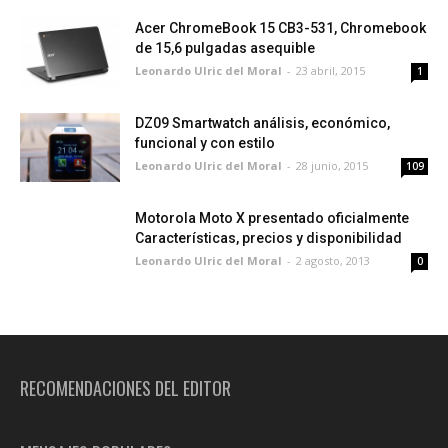
Acer ChromeBook 15 CB3-531, Chromebook
de 15,6 pulgadas asequible
Leonardo Ulric del Moral
-
23 abril, 2015
1
DZ09 Smartwatch análisis, económico,
funcional y con estilo
Leonardo Ulric del Moral
-
28 junio, 2015
109
Motorola Moto X presentado oficialmente
Características, precios y disponibilidad
Leonardo Ulric del Moral
-
2 agosto, 2013
0
RECOMENDACIONES DEL EDITOR