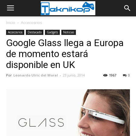
Inicio
Accecosrios
Accecosrios
Destacado
Gadgets
Noticias
Google Glass llega a Europa
de momento estará
disponible en UK
Por
Leonardo Ulric del Moral
-
23 junio, 2014
1967
0