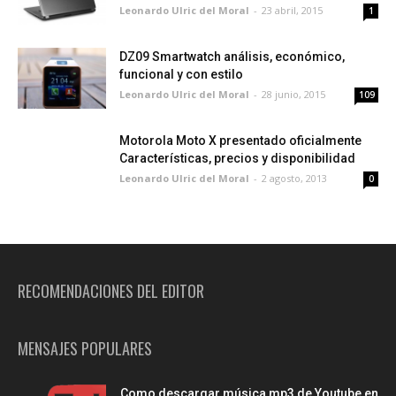
Leonardo Ulric del Moral
-
23 abril, 2015
1
DZ09 Smartwatch análisis, económico,
funcional y con estilo
Leonardo Ulric del Moral
-
28 junio, 2015
109
Motorola Moto X presentado oficialmente
Características, precios y disponibilidad
Leonardo Ulric del Moral
-
2 agosto, 2013
0
RECOMENDACIONES DEL EDITOR
MENSAJES POPULARES
Como descargar música mp3 de Youtube en