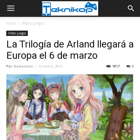
Inicio
Vídeo juegos
Vídeo juegos
La Trilogía de Arland llegará a
Europa el 6 de marzo
Por
Redaccion
-
12 enero, 2015
1817
0