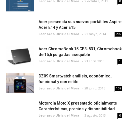
Leonardo Ulric del Moral
-
2 octubre, 2011
0
Acer presenata sus nuevos portátiles Aspire
Acer E14 y Acer E15
Leonardo Ulric del Moral
-
21 mayo, 2014
205
Acer ChromeBook 15 CB3-531, Chromebook
de 15,6 pulgadas asequible
Leonardo Ulric del Moral
-
23 abril, 2015
1
DZ09 Smartwatch análisis, económico,
funcional y con estilo
Leonardo Ulric del Moral
-
28 junio, 2015
109
Motorola Moto X presentado oficialmente
Características, precios y disponibilidad
Leonardo Ulric del Moral
-
2 agosto, 2013
0