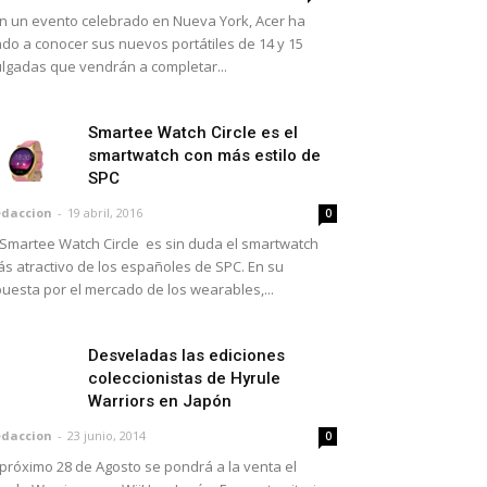
 un evento celebrado en Nueva York, Acer ha
do a conocer sus nuevos portátiles de 14 y 15
lgadas que vendrán a completar...
Smartee Watch Circle es el
smartwatch con más estilo de
SPC
daccion
-
19 abril, 2016
0
 Smartee Watch Circle es sin duda el smartwatch
s atractivo de los españoles de SPC. En su
uesta por el mercado de los wearables,...
Desveladas las ediciones
coleccionistas de Hyrule
Warriors en Japón
daccion
-
23 junio, 2014
0
 próximo 28 de Agosto se pondrá a la venta el