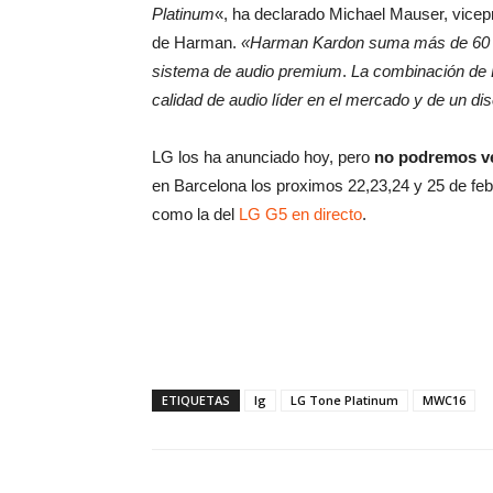
Platinum
«, ha declarado Michael Mauser, vicepre
de Harman.
«Harman Kardon suma más de 60 añ
sistema de audio premium
.
La combinación de 
calidad de audio líder en el mercado y de un di
LG los ha anunciado hoy, pero
no podremos ve
en Barcelona los proximos 22,23,24 y 25 de fe
como la del
LG G5 en directo
.
ETIQUETAS
lg
LG Tone Platinum
MWC16