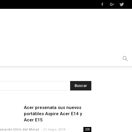
Acer presenata sus nuevos
portátiles Aspire Acer E14 y
Acer E15
onardo Ulric del Moral
-
21 mayo, 2014
205