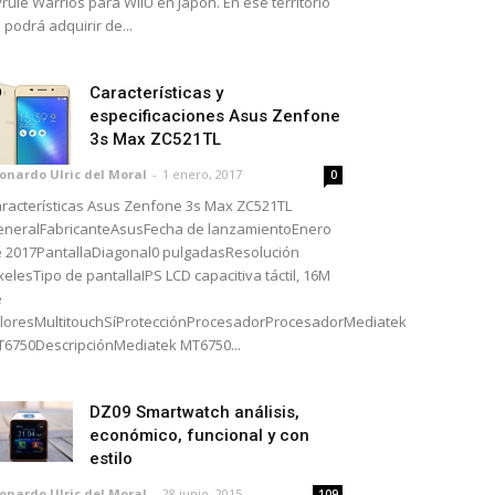
rule Warrios para WiiU en Japón. En ese territorio
 podrá adquirir de...
Características y
especificaciones Asus Zenfone
3s Max ZC521TL
onardo Ulric del Moral
-
1 enero, 2017
0
racterísticas Asus Zenfone 3s Max ZC521TL
neralFabricanteAsusFecha de lanzamientoEnero
 2017PantallaDiagonal0 pulgadasResolución
xelesTipo de pantallaIPS LCD capacitiva táctil, 16M
e
loresMultitouchSíProtecciónProcesadorProcesadorMediatek
6750DescripciónMediatek MT6750...
DZ09 Smartwatch análisis,
económico, funcional y con
estilo
onardo Ulric del Moral
-
28 junio, 2015
109