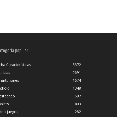
ategoría popular
cha Características
3372
ticias
2691
martphones
1674
ndroid
1348
estacado
587
blets
403
deo juegos
282