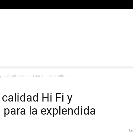
i y acabado premium para la explendida...
calidad Hi Fi y
para la explendida
Le