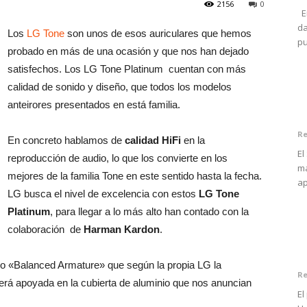
2156
0
En
da
Los
LG Tone
son unos de esos auriculares que hemos
pu
probado en más de una ocasión y que nos han dejado
satisfechos. Los LG Tone Platinum cuentan con más
calidad de sonido y diseño, que todos los modelos
anteirores presentados en está familia.
Re
En concreto hablamos de
calidad HiFi
en la
El
reproducción de audio, lo que los convierte en los
má
mejores de la familia Tone en este sentido hasta la fecha.
ap
LG busca el nivel de excelencia con estos
LG Tone
Platinum
, para llegar a lo más alto han contado con la
colaboración de
Harman Kardon
.
ño «Balanced Armature» que según la propia LG la
Re
erá apoyada en la cubierta de aluminio que nos anuncian
El