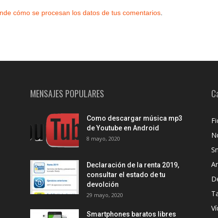
nde cómo se procesan los datos de tus comentarios
.
MENSAJES POPULARES
C
Como descargar música mp3
Fi
de Youtube en Android
No
8 mayo, 2020
S
A
Declaración de la renta 2019,
consultar el estado de tu
D
devolción
Ta
29 mayo, 2020
Ví
Smartphones baratos libres