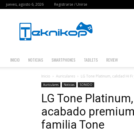
jueves, agosto 6, 2026
Registrarse / Unirse
Teknikop
INICIO
NOTICIAS
SMARTPHONES
TABLETS
REVIEW
Inicio
Auriculares
LG Tone Platinum, calidad Hi F
Auriculares
Noticias
SONIDO
LG Tone Platinum, 
acabado premium 
familia Tone