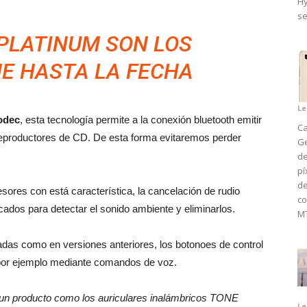
Hy
se
 PLATINUM SON LOS
E HASTA LA FECHA
Le
odec
, esta tecnología permite a la conexión bluetooth emitir
Ca
 reproductores de CD. De esta forma evitaremos perder
Ge
de
pí
d
ores con está característica, la cancelación de rudio
co
cados para detectar el sonido ambiente y eliminarlos.
MT
amadas como en versiones anteriores, los botonoes de control
 por ejemplo mediante comandos de voz.
un producto como los auriculares inalámbricos TONE
Le