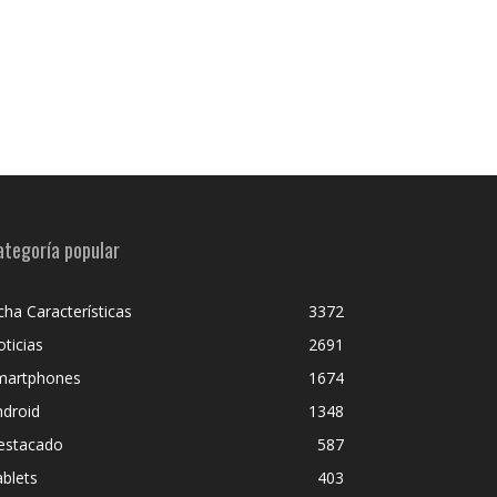
ategoría popular
cha Características
3372
ticias
2691
martphones
1674
ndroid
1348
estacado
587
blets
403