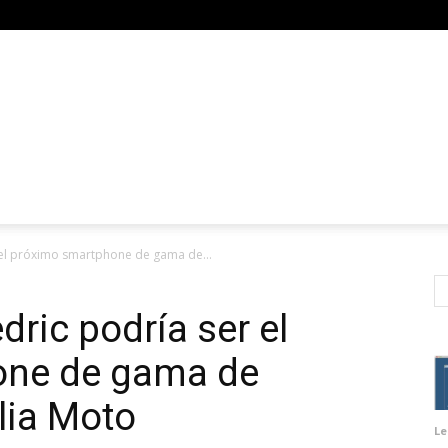
 el próximo smartphone de gama de...
ric podría ser el
one de gama de
lia Moto
Le