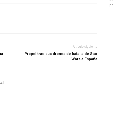
po
Artículo siguiente
ma
Propel trae sus drones de batalla de Star
Wars a España
al