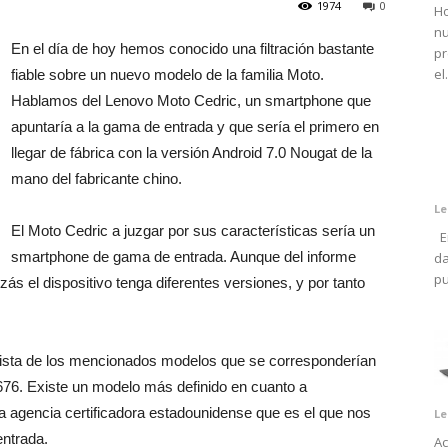
1974
0
Ho
nu
En el día de hoy hemos conocido una filtración bastante
pr
el.
fiable sobre un nuevo modelo de la familia Moto.
Hablamos del Lenovo Moto Cedric, un smartphone que
apuntaría a la gama de entrada y que sería el primero en
llegar de fábrica con la versión Android 7.0 Nougat de la
mano del fabricante chino.
Le
El Moto Cedric a juzgar por sus características sería un
En
smartphone de gama de entrada. Aunque del informe
da
pu
ás el dispositivo tenga diferentes versiones, y por tanto
ista de los mencionados modelos que se corresponderían
76. Existe un modelo más definido en cuanto a
la agencia certificadora estadounidense que es el que nos
Le
ntrada.
Ac