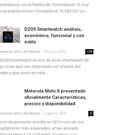
romebook con la familia de Chromebook 15, hoy
s presenta el Acer ChromeBook 15 CB3-531 un...
DZ09 Smartwatch análisis,
económico, funcional y con
estilo
onardo Ulric del Moral
-
28 junio, 2015
109
 DZ09 Smartwatch es uno de esos smartwatch de
jo coste que van mejorando con el paso del
empo y que como en este...
Motorola Moto X presentado
oficialmente Características,
precios y disponibilidad
onardo Ulric del Moral
-
2 agosto, 2013
0
norola presento anoche en EEUU uno de sus
artphones más esperados, el tan ansiado
torola Moto X ya está entre nosotros y ya