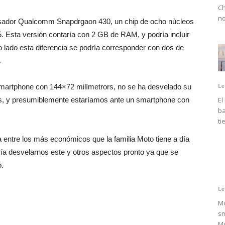
Ch
no
esador Qualcomm Snapdrgaon 430, un chip de ocho núcleos
Esta versión contaría con 2 GB de RAM, y podría incluir
 lado esta diferencia se podría corresponder con dos de
.
Le
martphone con 144×72 milímetrors, no se ha desvelado su
das, y presumiblemente estaríamos ante un smartphone con
El
ba
ti
entre los más económicos que la familia Moto tiene a día
ía desvelarnos este y otros aspectos pronto ya que se
o.
Le
Mo
sm
Mo