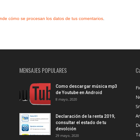
nde cómo se procesan los datos de tus comentarios
.
MENSAJES POPULARES
C
Como descargar música mp3
Fi
de Youtube en Android
No
8 mayo, 2020
S
A
Declaración de la renta 2019,
consultar el estado de tu
D
devolción
Ta
29 mayo, 2020