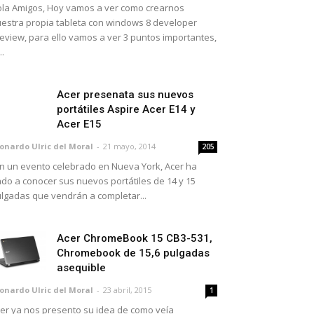
la Amigos, Hoy vamos a ver como crearnos
estra propia tableta con windows 8 developer
eview, para ello vamos a ver 3 puntos importantes,
..
Acer presenata sus nuevos
portátiles Aspire Acer E14 y
Acer E15
onardo Ulric del Moral
-
21 mayo, 2014
205
 un evento celebrado en Nueva York, Acer ha
do a conocer sus nuevos portátiles de 14 y 15
lgadas que vendrán a completar...
Acer ChromeBook 15 CB3-531,
Chromebook de 15,6 pulgadas
asequible
onardo Ulric del Moral
-
23 abril, 2015
1
er ya nos presento su idea de como veía