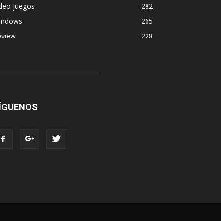
deo juegos
282
indows
265
eview
228
ÍGUENOS