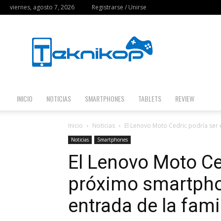
viernes, agosto 7, 2026
Registrarse / Unirse
Teknikop
INICIO
NOTICIAS
SMARTPHONES
TABLETS
REVIEW
Inicio
Noticias
El Lenovo Moto Cedric podría ser
Noticias
Smartphones
El Lenovo Moto Ced
próximo smartph
entrada de la fami