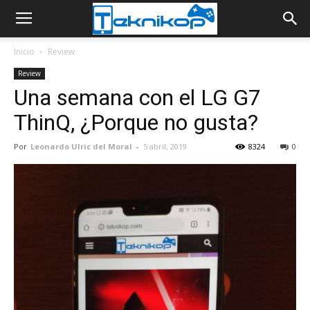
Inicio
Review
Review
Una semana con el LG G7
ThinQ, ¿Porque no gusta?
Por
Leonardo Ulric del Moral
-
5 abril, 2019
8324
0