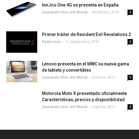
InnJoo One 4G se presenta en España
Leonardo Ulric del Moral
-
28 febrero, 2015
0
Primer tráiler de Resident Evil Revelations 2
Redaccion
-
11 septiembre, 2014
0
Lenovo presenta en el MWC su nueva gama
de tablets y convertibles
Leonardo Ulric del Moral
-
6 marzo, 2017
0
Motorola Moto X presentado oficialmente
Características, precios y disponibilidad
Leonardo Ulric del Moral
-
2 agosto, 2013
0