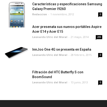
Características y especificaciones Samsung
Galaxy Premier I9260
Redaccion
-
1 noviembre, 2012
0
Acer presenata sus nuevos portátiles Aspire
Acer E14 y Acer E15
Leonardo Ulric del Moral
-
21 mayo, 2014
205
InnJoo One 4G se presenta en España
Leonardo Ulric del Moral
-
28 febrero, 2015
0
Filtración del HTC Butterfly S con
BoomSound
Leonardo Ulric del Moral
-
13 junio, 2013
0