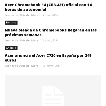
Acer Chromebook 14 (CB3-431) oficial con 14
horas de autonomía!
Leonardo Ulric del Moral
-
4 abril, 2016
Noticias
Nueva oleada de Chromebooks llegarán en las
próximas semanas
Leonardo Ulric del Moral
-
6 junio, 2014
Android
Acer anuncia el Acer C720 en España por 249
euros
Leonardo Ulric del Moral
-
29 mayo, 2014