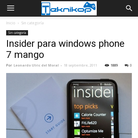
Inicio
Sin categoría
Sin categoría
Insider para windows phone
7 mango
Por
Leonardo Ulric del Moral
-
18 septiembre, 2011
1889
0