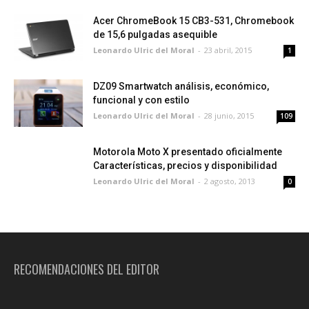
Acer ChromeBook 15 CB3-531, Chromebook
de 15,6 pulgadas asequible
Leonardo Ulric del Moral
-
23 abril, 2015
1
DZ09 Smartwatch análisis, económico,
funcional y con estilo
Leonardo Ulric del Moral
-
28 junio, 2015
109
Motorola Moto X presentado oficialmente
Características, precios y disponibilidad
Leonardo Ulric del Moral
-
2 agosto, 2013
0
RECOMENDACIONES DEL EDITOR