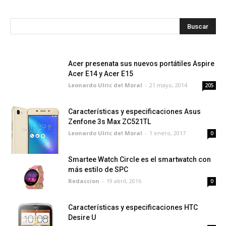
Acer presenata sus nuevos portátiles Aspire
Acer E14 y Acer E15
Leonardo Ulric del Moral
-
21 mayo, 2014
205
Características y especificaciones Asus
Zenfone 3s Max ZC521TL
Leonardo Ulric del Moral
-
1 enero, 2017
0
Smartee Watch Circle es el smartwatch con
más estilo de SPC
Redaccion
-
19 abril, 2016
0
Características y especificaciones HTC
Desire U