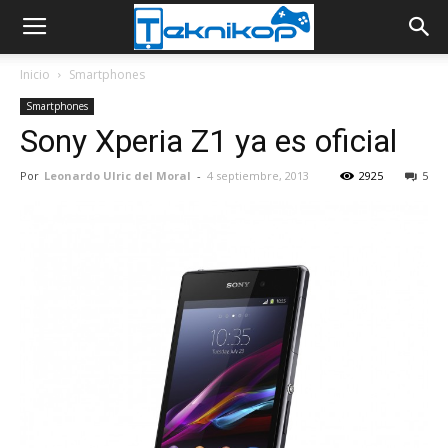
Inicio
Smartphones
Smartphones
Sony Xperia Z1 ya es oficial
Por
Leonardo Ulric del Moral
-
4 septiembre, 2013
2925
5