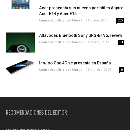
Acer presenata sus nuevos portátiles Aspire
Acer E14 y Acer E15
Leonardo Ulric del Moral
-
21 mayo, 2014
205
Altavoces Bluetooth Sony SRS-BTV5, review
Leonardo Ulric del Moral
-
11 marzo, 2013
54
InnJoo One 4G se presenta en España
Leonardo Ulric del Moral
-
28 febrero, 2015
0
RECOMENDACIONES DEL EDITOR