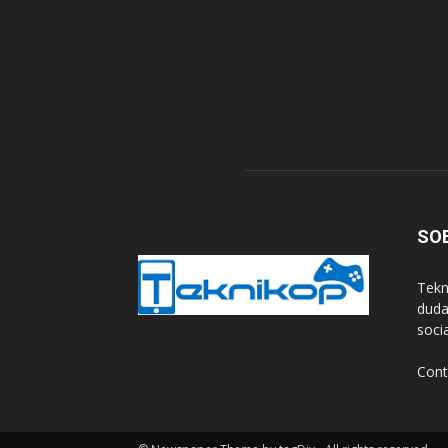
SO
Tekn
duda
soci
Cont