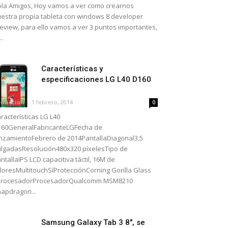
la Amigos, Hoy vamos a ver como crearnos
estra propia tableta con windows 8 developer
eview, para ello vamos a ver 3 puntos importantes,
..
Características y
especificaciones LG L40 D160
daccion
-
1 febrero, 2014
0
racterísticas LG L40
60GeneralFabricanteLGFecha de
nzamientoFebrero de 2014PantallaDiagonal3,5
lgadasResolución480x320 píxelesTipo de
ntallaIPS LCD capacitiva táctil, 16M de
loresMultitouchSíProtecciónCorning Gorilla Glass
ProcesadorProcesadorQualcomm MSM8210
apdragon...
Samsung Galaxy Tab 3 8", se