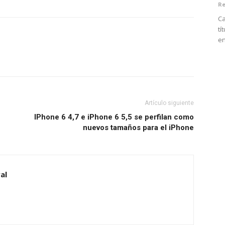
Re
Ca
tí
en
Artículo siguiente
IPhone 6 4,7 e iPhone 6 5,5 se perfilan como
nuevos tamaños para el iPhone
al