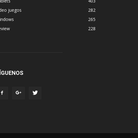
blets
403
deo juegos
282
indows
265
eview
228
ÍGUENOS