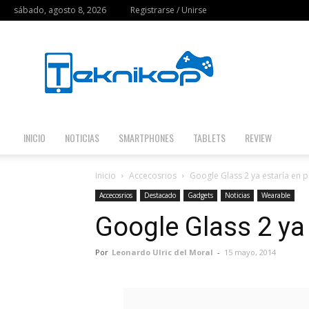
sábado, agosto 8, 2026
Registrarse / Unirse
Teknikop
INICIO
NOTICIAS
SMARTPHONES
TABLETS
REVIEW
Inicio
Accecosrios
Google Glass 2 ya estaría en 
Accecosrios
Destacado
Gadgets
Noticias
Wearable
Google Glass 2 ya
Por
Leonardo Ulric del Moral
-
15 mayo, 2014