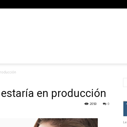
producción
 estaría en producción
2050
0
Le