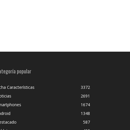
ategoría popular
cha Características
3372
ticias
2691
martphones
1674
ndroid
1348
estacado
587