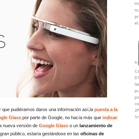
Ho
nu
pr
el.
Re
Ca
D1
la
pu
pa
co
ar que pudiéramos daros una información así,la
puesta a la
2
Sn
ogle Glass
por parte de Google, no hacía más que
indicar
a nueva versión de
Google Glass
o un
lanzamiento de
 gran público, estaría gestándose en las
oficinas de