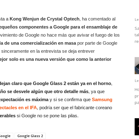
sta a
Kong Wenjun de Crystal Optech
, ha comentado al
Le
equeños componentes a Google para el ensamblaje de
Sa
ta
vimiento de Google no hace más que avivar el fuego de los
re
la de una comercialización en masa
por parte de Google
sinceramente en la entrevista se deja entrever
jor solo es una nueva versión que como la anterior
Le
dejan claro que Google Glass 2 están ya en el horno
,
Ho
año se desvele algún que otro detalle más
, ya que
pr
 expectación es máxima
y si se confirma que
Samsung
pa
ctacles en el IFA
, podría ser que el fabricante coreano
erables
si Google no se pone las pilas.
Google
Google Glass 2