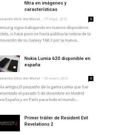
filtra en imágenes y
características
onardo Ulric del Moral
-
17 mayo, 2013
0
msung sigue trabajando en nuevos dispositivos
blets, si hace poco se hacía pública la noticia de la
novación de su Galaxy TAB 2 por la nueva...
Nokia Lumia 620 disponible en
españa
onardo Ulric del Moral
-
30 enero, 2013
0
la amigos,El pequeño de la gama Lumia que fue
esentado el pasado 5 de diciembre en Madrid
ra España y en París para todo el mundo...
Primer tráiler de Resident Evil
Revelations 2