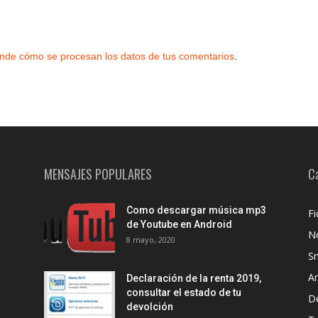
nde cómo se procesan los datos de tus comentarios
.
MENSAJES POPULARES
C
Como descargar música mp3
Fi
de Youtube en Android
No
8 mayo, 2020
S
A
Declaración de la renta 2019,
consultar el estado de tu
D
devolción