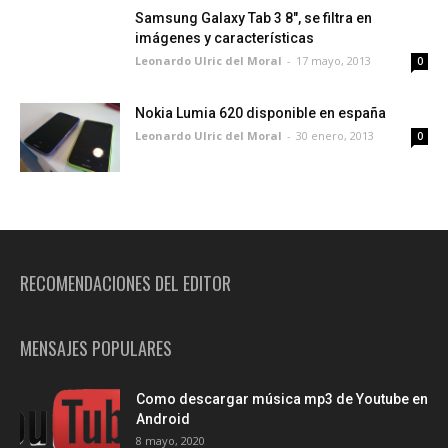
Samsung Galaxy Tab 3 8", se filtra en
imágenes y características
Leonardo Ulric del Moral
-
17 mayo, 2013
0
Nokia Lumia 620 disponible en españa
Leonardo Ulric del Moral
-
30 enero, 2013
0
RECOMENDACIONES DEL EDITOR
MENSAJES POPULARES
Como descargar música mp3 de Youtube en
Android
8 mayo, 2020