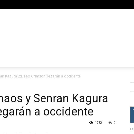
an Kagura 2:Deep Crimson llegarán a occidente
haos y Senran Kagura
egarán a occidente
1752
0
Le