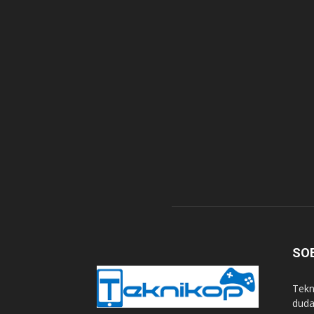
SO
Tekn
duda