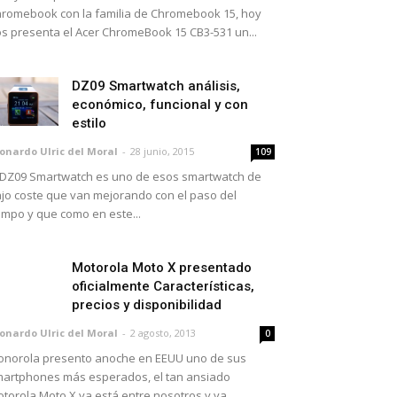
romebook con la familia de Chromebook 15, hoy
s presenta el Acer ChromeBook 15 CB3-531 un...
DZ09 Smartwatch análisis,
económico, funcional y con
estilo
onardo Ulric del Moral
-
28 junio, 2015
109
 DZ09 Smartwatch es uno de esos smartwatch de
jo coste que van mejorando con el paso del
empo y que como en este...
Motorola Moto X presentado
oficialmente Características,
precios y disponibilidad
onardo Ulric del Moral
-
2 agosto, 2013
0
norola presento anoche en EEUU uno de sus
artphones más esperados, el tan ansiado
torola Moto X ya está entre nosotros y ya