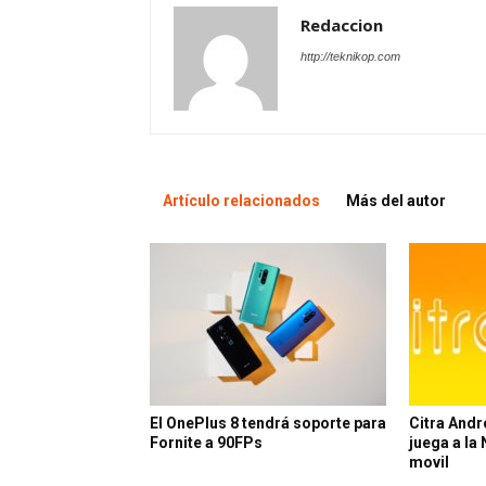
Redaccion
http://teknikop.com
Artículo relacionados
Más del autor
El OnePlus 8 tendrá soporte para
Citra Andr
Fornite a 90FPs
juega a la
movil