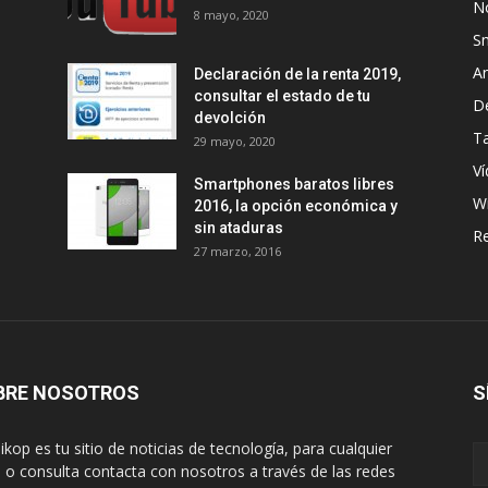
No
8 mayo, 2020
S
A
Declaración de la renta 2019,
consultar el estado de tu
D
devolción
Ta
29 mayo, 2020
Ví
Smartphones baratos libres
W
2016, la opción económica y
sin ataduras
R
27 marzo, 2016
BRE NOSOTROS
S
ikop es tu sitio de noticias de tecnología, para cualquier
 o consulta contacta con nosotros a través de las redes