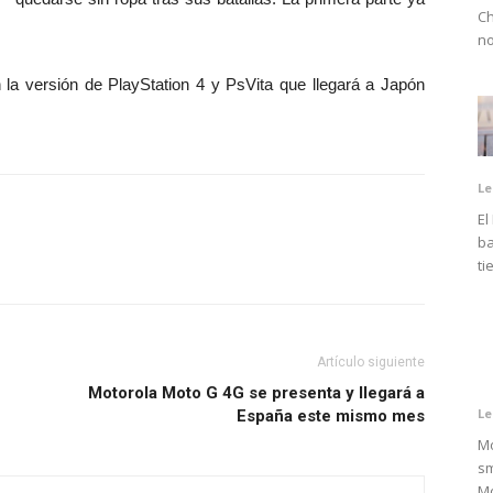
Ch
no
 la versión de PlayStation 4 y PsVita que llegará a Japón
Le
El
ba
ti
Artículo siguiente
Motorola Moto G 4G se presenta y llegará a
Le
España este mismo mes
Mo
sm
Mo