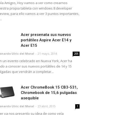
la Amigos, Hoy vamos a ver como crearnos
estra propia tableta con windows 8 developer
eview, para ello vamos a ver 3 puntos importantes,
..
Acer presenata sus nuevos
portátiles Aspire Acer E14 y
Acer E15
onardo Ulric del Moral
-
21 mayo, 2014
205
 un evento celebrado en Nueva York, Acer ha
do a conocer sus nuevos portátiles de 14 y 15
lgadas que vendrán a completar...
Acer ChromeBook 15 CB3-531,
Chromebook de 15,6 pulgadas
asequible
onardo Ulric del Moral
-
23 abril, 2015
1
er ya nos presento su idea de como veía