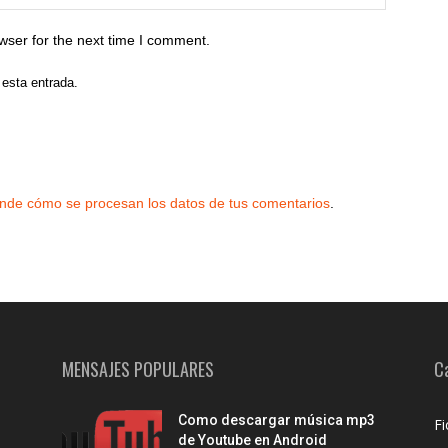
wser for the next time I comment.
 esta entrada.
nde cómo se procesan los datos de tus comentarios
.
MENSAJES POPULARES
C
Como descargar música mp3
Fi
de Youtube en Android