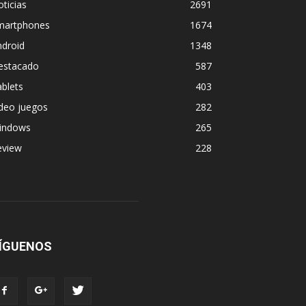
ticias
2691
martphones
1674
ndroid
1348
estacado
587
blets
403
deo juegos
282
indows
265
eview
228
ÍGUENOS