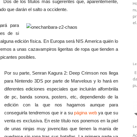
Dos de los títulos más sugerentes que, aparentemente,
Ho
do que darán el salto a occidente.
nu
pr
el.
ará para
les de si
 alguna edición física. En Europa será NIS America quién lo
emos a unas cazavampiros ligeritas de ropa que tienden a
picantes posibles.
Le
En
Por su parte, Senran Kagura 2: Deep Crimson nos llega
da
para Nintendo 3DS por parte de Marvelous y lo hará en
pu
diferentes ediciones especiales que incluirán alfombriila
de pc, banda sonora, posters, etc, dependiendo de la
edición con la que nos hagamos aunque para
conseguirla tendremos que ir a su
página web
ya que su
venta es exclusiva. En este título nos ponemos en la piel
Le
de unas ninjas muy jovencitas que tienen la manía de
Ac
quedarse sin ropa tras sus batallas. La primera parte ya