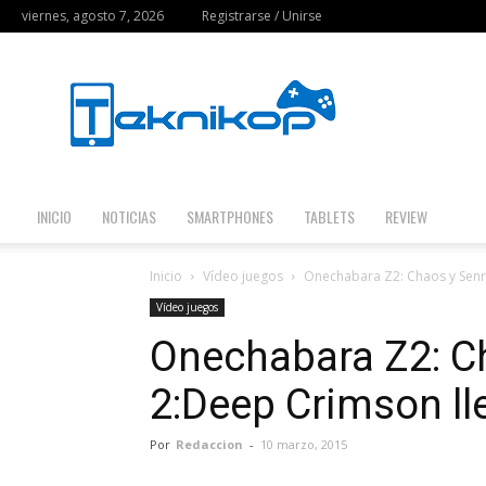
viernes, agosto 7, 2026
Registrarse / Unirse
Teknikop
INICIO
NOTICIAS
SMARTPHONES
TABLETS
REVIEW
Inicio
Vídeo juegos
Onechabara Z2: Chaos y Senr
Vídeo juegos
Onechabara Z2: C
2:Deep Crimson ll
Por
Redaccion
-
10 marzo, 2015