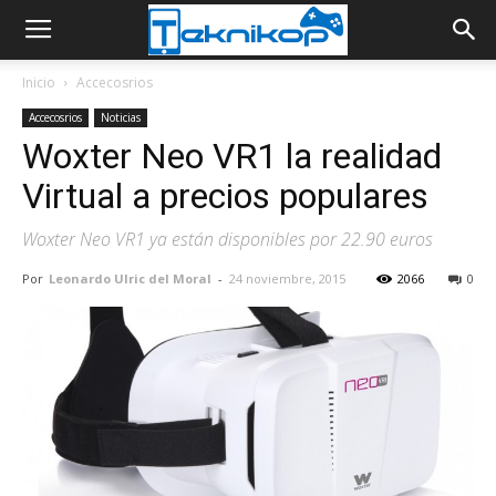
Inicio
Accecosrios
Accecosrios
Noticias
Woxter Neo VR1 la realidad
Virtual a precios populares
Woxter Neo VR1 ya están disponibles por 22.90 euros
Por
Leonardo Ulric del Moral
-
24 noviembre, 2015
2066
0