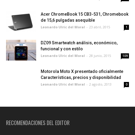
Acer ChromeBook 15 CB3-531, Chromebook
de 15,6 pulgadas asequible
Leonardo Ulric del Moral
-
23 abril, 2015
1
DZ09 Smartwatch análisis, económico,
funcional y con estilo
Leonardo Ulric del Moral
-
28 junio, 2015
109
Motorola Moto X presentado oficialmente
Características, precios y disponibilidad
Leonardo Ulric del Moral
-
2 agosto, 2013
0
RECOMENDACIONES DEL EDITOR