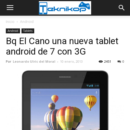
Inicio
Android
Android
Tablets
Bq El Cano una nueva tablet
android de 7 con 3G
Por
Leonardo Ulric del Moral
-
10 enero, 2013
2451
0