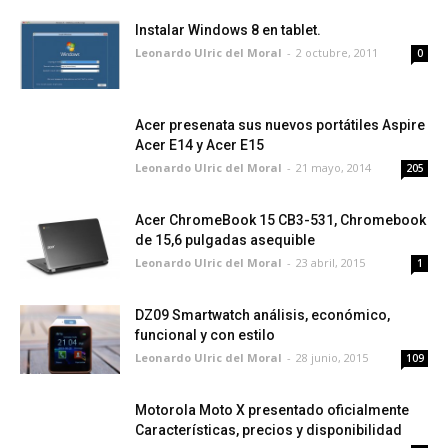
Instalar Windows 8 en tablet.
Leonardo Ulric del Moral
-
2 octubre, 2011
0
Acer presenata sus nuevos portátiles Aspire
Acer E14 y Acer E15
Leonardo Ulric del Moral
-
21 mayo, 2014
205
Acer ChromeBook 15 CB3-531, Chromebook
de 15,6 pulgadas asequible
Leonardo Ulric del Moral
-
23 abril, 2015
1
DZ09 Smartwatch análisis, económico,
funcional y con estilo
Leonardo Ulric del Moral
-
28 junio, 2015
109
Motorola Moto X presentado oficialmente
Características, precios y disponibilidad