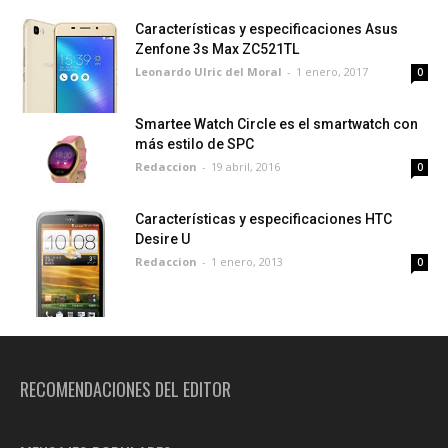
Características y especificaciones Asus
Zenfone 3s Max ZC521TL
Leonardo Ulric del Moral
-
1 enero, 2017
0
Smartee Watch Circle es el smartwatch con
más estilo de SPC
Redaccion
-
19 abril, 2016
0
Características y especificaciones HTC
Desire U
Redaccion
-
1 enero, 2013
0
RECOMENDACIONES DEL EDITOR