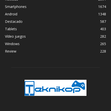
Smartphones
1674
Android
1348
Destacado
587
Tablets
403
Vídeo juegos
282
Windows
265
Review
228