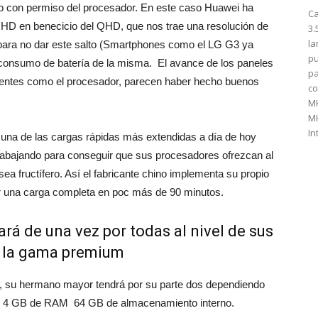
o con permiso del procesador. En este caso Huawei ha
Ca
 HD en benecicio del QHD, que nos trae una resolución de
3.
la
 para no dar este salto (Smartphones como el LG G3 ya
pu
to consumo de batería de la misma. El avance de los paneles
pa
ntes como el procesador, parecen haber hecho buenos
co
M
M
In
ne una de las cargas rápidas más extendidas a día de hoy
abajando para conseguir que sus procesadores ofrezcan al
sea fructífero. Así el fabricante chino implementa su propio
er una carga completa en poc más de 90 minutos.
rá de una vez por todas al nivel de sus
n la gama premium
n, su hermano mayor tendrá por su parte dos dependiendo
on 4 GB de RAM 64 GB de almacenamiento interno.