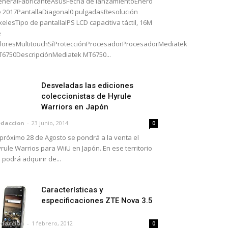
neralFabricanteAsusFecha de lanzamientoEnero
 2017PantallaDiagonal0 pulgadasResolución
xelesTipo de pantallaIPS LCD capacitiva táctil, 16M
e
loresMultitouchSíProtecciónProcesadorProcesadorMediatek
6750DescripciónMediatek MT6750...
Desveladas las ediciones
coleccionistas de Hyrule
Warriors en Japón
daccion
-
23 junio, 2014
0
 próximo 28 de Agosto se pondrá a la venta el
rule Warrios para WiiU en Japón. En ese territorio
 podrá adquirir de...
Características y
especificaciones ZTE Nova 3.5
daccion
-
1 febrero, 2012
0