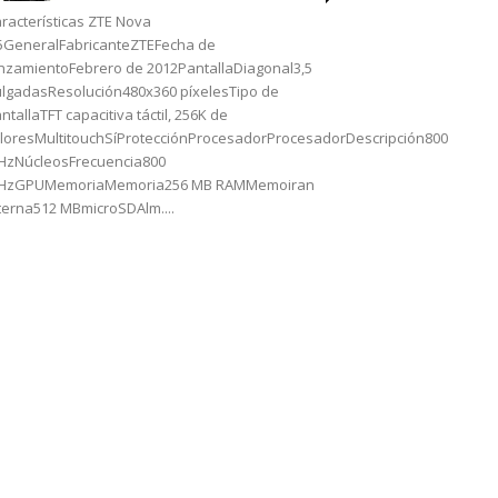
racterísticas ZTE Nova
5GeneralFabricanteZTEFecha de
nzamientoFebrero de 2012PantallaDiagonal3,5
lgadasResolución480x360 píxelesTipo de
ntallaTFT capacitiva táctil, 256K de
loresMultitouchSíProtecciónProcesadorProcesadorDescripción800
HzNúcleosFrecuencia800
HzGPUMemoriaMemoria256 MB RAMMemoiran
terna512 MBmicroSDAlm....