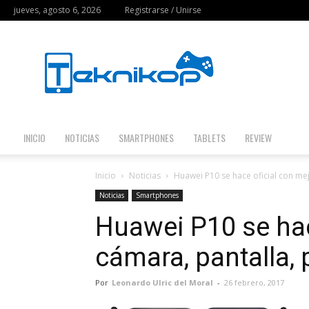
jueves, agosto 6, 2026
Registrarse / Unirse
Teknikop
INICIO
NOTICIAS
SMARTPHONES
TABLETS
REVIEW
Inicio
Noticias
Huawei P10 se hace oficial con me
Noticias
Smartphones
Huawei P10 se hac
cámara, pantalla,
Por
Leonardo Ulric del Moral
-
26 febrero, 2017