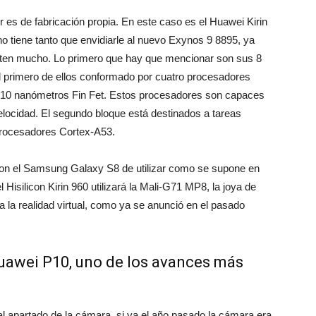
es de fabricación propia. En este caso es el Huawei Kirin
o tiene tanto que envidiarle al nuevo Exynos 9 8895, ya
ten mucho. Lo primero que hay que mencionar son sus 8
l primero de ellos conformado por cuatro procesadores
n 10 nanómetros Fin Fet. Estos procesadores son capaces
locidad. El segundo bloque está destinados a tareas
rocesadores Cortex-A53.
on el Samsung Galaxy S8 de utilizar como se supone en
Hisilicon Kirin 960 utilizará la Mali-G71 MP8, la joya de
la realidad virtual, como ya se anunció en el pasado
Huawei P10, uno de los avances más
l apartado de la cámara, si ya el año pasado la cámara era