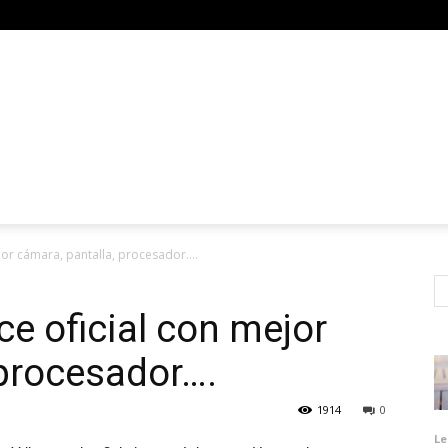
jor cámara, pantalla, procesador….
e oficial con mejor
 procesador….
1914
0
Le