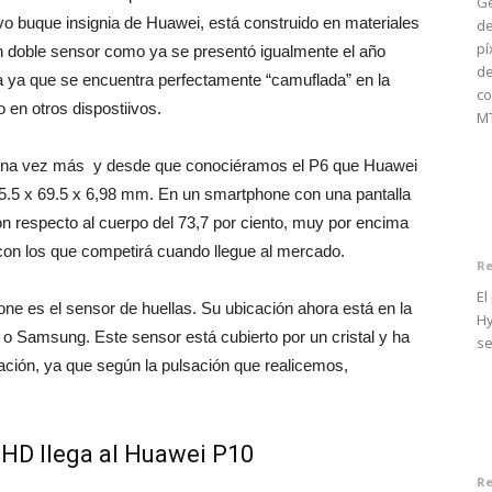
Ge
 buque insignia de Huawei, está construido en materiales
de
pí
on doble sensor como ya se presentó igualmente el año
d
ha ya que se encuentra perfectamente “camuflada” en la
co
o en otros dispostiivos.
MT
una vez más y desde que conociéramos el P6 que Huawei
45.5 x 69.5 x 6,98 mm. En un smartphone con una pantalla
con respecto al cuerpo del 73,7 por ciento, muy por encima
n los que competirá cuando llegue al mercado.
Re
El
ne es el sensor de huellas. Su ubicación ahora está en la
Hy
le o Samsung. Este sensor está cubierto por un cristal y ha
se
ación, ya que según la pulsación que realicemos,
QHD llega al Huawei P10
Re