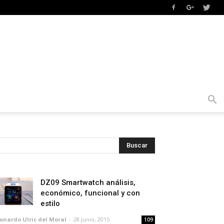
DZ09 Smartwatch análisis,
económico, funcional y con
estilo
onardo Ulric del Moral
-
28 junio, 2015
109