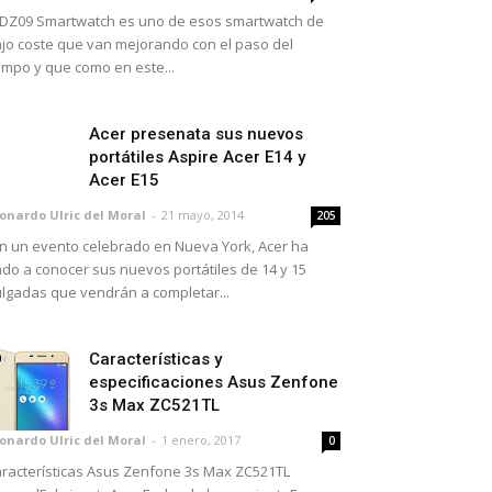
 DZ09 Smartwatch es uno de esos smartwatch de
jo coste que van mejorando con el paso del
empo y que como en este...
Acer presenata sus nuevos
portátiles Aspire Acer E14 y
Acer E15
onardo Ulric del Moral
-
21 mayo, 2014
205
 un evento celebrado en Nueva York, Acer ha
do a conocer sus nuevos portátiles de 14 y 15
lgadas que vendrán a completar...
Características y
especificaciones Asus Zenfone
3s Max ZC521TL
onardo Ulric del Moral
-
1 enero, 2017
0
racterísticas Asus Zenfone 3s Max ZC521TL