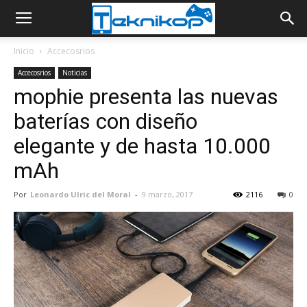
Inicio
Accecosrios
Accecosrios
Noticias
mophie presenta las nuevas
baterías con diseño
elegante y de hasta 10.000
mAh
Por
Leonardo Ulric del Moral
-
9 marzo, 2017
2116
0