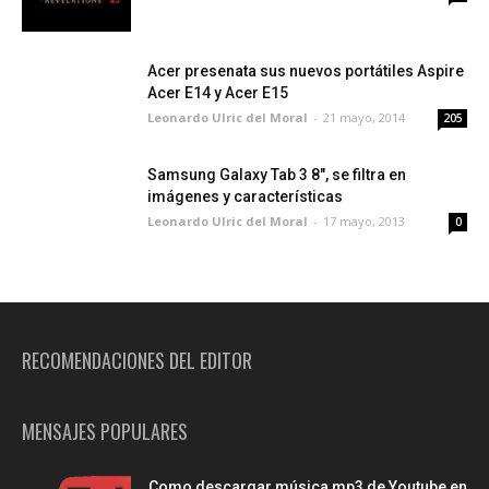
Acer presenata sus nuevos portátiles Aspire
Acer E14 y Acer E15
Leonardo Ulric del Moral
-
21 mayo, 2014
205
Samsung Galaxy Tab 3 8", se filtra en
imágenes y características
Leonardo Ulric del Moral
-
17 mayo, 2013
0
RECOMENDACIONES DEL EDITOR
MENSAJES POPULARES
Como descargar música mp3 de Youtube en