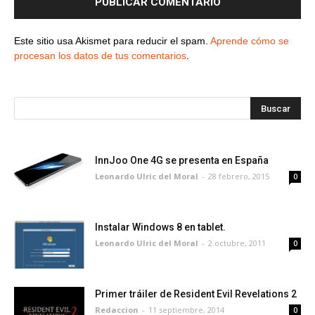
Este sitio usa Akismet para reducir el spam.
Aprende cómo se
procesan los datos de tus comentarios
.
InnJoo One 4G se presenta en España
Leonardo Ulric del Moral
-
28 febrero, 2015
0
Instalar Windows 8 en tablet.
Leonardo Ulric del Moral
-
2 octubre, 2011
0
Primer tráiler de Resident Evil Revelations 2
Redaccion
-
11 septiembre, 2014
0