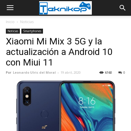
Inicio
Noticias
Noticias
Smartphones
Xiaomi Mi Mix 3 5G y la
actualización a Android 10
con Miui 11
Por
Leonardo Ulric del Moral
-
19 abril, 2020
6160
0