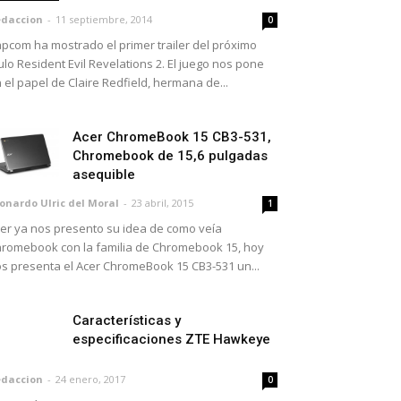
daccion
-
11 septiembre, 2014
0
pcom ha mostrado el primer trailer del próximo
tulo Resident Evil Revelations 2. El juego nos pone
 el papel de Claire Redfield, hermana de...
Acer ChromeBook 15 CB3-531,
Chromebook de 15,6 pulgadas
asequible
onardo Ulric del Moral
-
23 abril, 2015
1
er ya nos presento su idea de como veía
romebook con la familia de Chromebook 15, hoy
s presenta el Acer ChromeBook 15 CB3-531 un...
Características y
especificaciones ZTE Hawkeye
daccion
-
24 enero, 2017
0