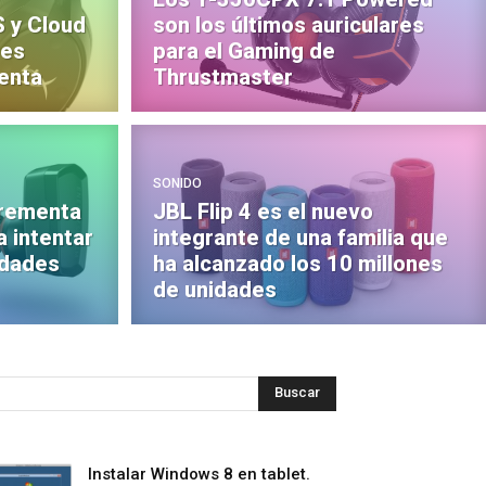
S y Cloud
son los últimos auriculares
res
para el Gaming de
enta
Thrustmaster
SONIDO
crementa
JBL Flip 4 es el nuevo
a intentar
integrante de una familia que
nidades
ha alcanzado los 10 millones
de unidades
Instalar Windows 8 en tablet.