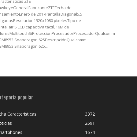
racterísticas ZTE
awkeyeGeneralFabricanteZTEFecha de
nzamientoEnero de 2017PantallaDiagonal5,5
lgadasResolución1920x1080 píxelesTipo de
ntallaIPS LCD capacitiva táctil, 16M de
loresMultitouchSíProtecciónProcesadorProcesadorQualcomm
SM8953 Snapdragon 625DescripciónQualcomm
M8953 Snapdragon 625...
ategoría popular
cha Características
3372
ticias
2691
martphones
1674