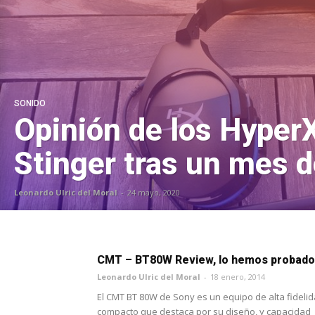
SONIDO
Opinión de los Hyper
Stinger tras un mes 
Leonardo Ulric del Moral
-
24 mayo, 2020
CMT – BT80W Review, lo hemos probado
Leonardo Ulric del Moral
-
18 enero, 2014
El CMT BT 80W de Sony es un equipo de alta fideli
compacto que destaca por su diseño, y capacidad