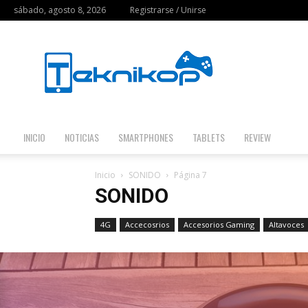
sábado, agosto 8, 2026
Registrarse / Unirse
Teknikop
INICIO
NOTICIAS
SMARTPHONES
TABLETS
REVIEW
Inicio
SONIDO
Página 7
SONIDO
4G
Accecosrios
Accesorios Gaming
Altavoces