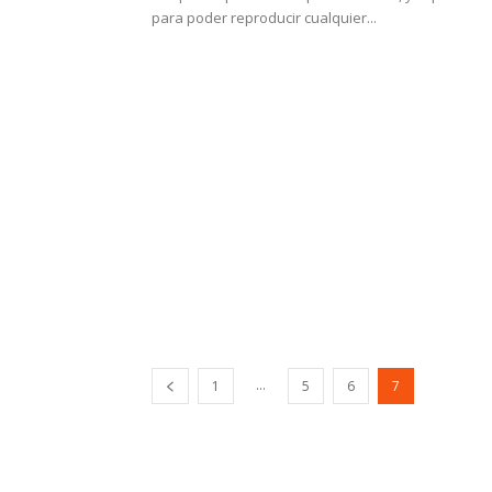
para poder reproducir cualquier...
...
1
5
6
7