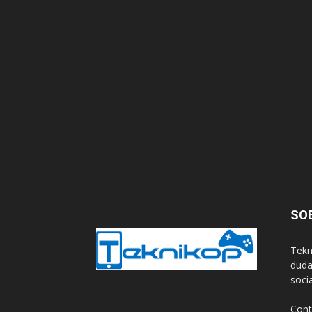
SO
Tekn
duda
soci
Cont