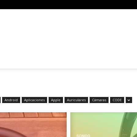
Android
Aplicaciones
Apple
Auriculares
Cámaras
CODE
SONIDO