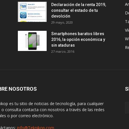
A
Declaración de la renta 2019,
consultar el estado de tu
D
devolción
Ta
29 mayo, 2020
Ví
Smartphones baratos libres
W
2016, la opción económica y
sin ataduras
R
27 marzo, 2016
BRE NOSOTROS
S
ikop es tu sitio de noticias de tecnología, para cualquier
 o consulta contacta con nosotros a través de las redes
ales o por correo electrónico.
áctanos:
info@Teknikop.com