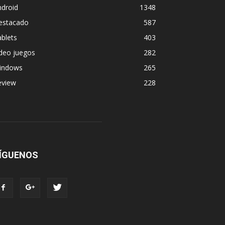
ndroid
1348
estacado
587
blets
403
deo juegos
282
indows
265
eview
228
ÍGUENOS