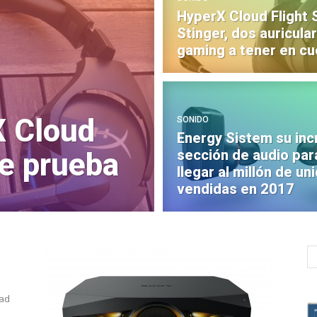
HyperX Cloud Flight 
Stinger, dos auricula
gaming a tener en cu
X Cloud
SONIDO
Energy Sistem su in
sección de audio par
de prueba
llegar al millón de u
vendidas en 2017
dad