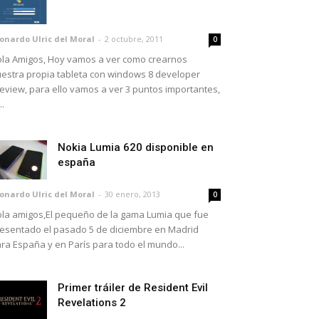
onardo Ulric del Moral
-
2 octubre, 2011
0
la Amigos, Hoy vamos a ver como crearnos
estra propia tableta con windows 8 developer
eview, para ello vamos a ver 3 puntos importantes,
..
Nokia Lumia 620 disponible en
españa
onardo Ulric del Moral
-
30 enero, 2013
0
la amigos,El pequeño de la gama Lumia que fue
esentado el pasado 5 de diciembre en Madrid
ra España y en París para todo el mundo...
Primer tráiler de Resident Evil
Revelations 2