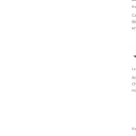
Re
Ca
tí
en
Le
Ac
Ch
no
Re