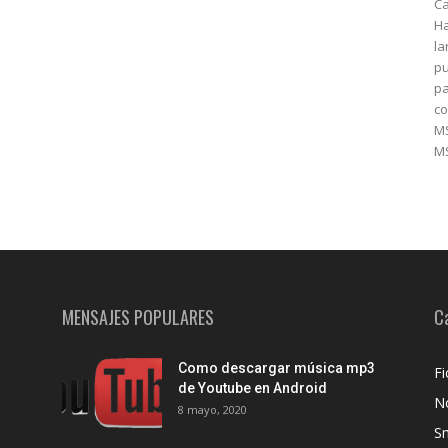
Ca
H
la
pu
pa
co
M
MS
MENSAJES POPULARES
C
Como descargar música mp3
Fi
de Youtube en Android
No
8 mayo, 2020
S