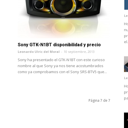
Le
Ho
nu
pr
el.
Sony GTK-N1BT disponibilidad y precio
Leonardo Ulric del Moral
-
10 septiembre, 2013
Sony ha presentado el GTK-N1BT con este curioso
nombre al que Sony ya nos tiene acostumbrados
como ya comprobamos con el Sony SRS-BTV5 que...
Le
Ho
pr
pa
Página 7 de 7